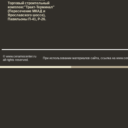
Tорговый строительный
комплекс"Тракт-Терминал"
(Пересечение МКАД и
Ярославского шоссе),
Павильоны П-41, Р-26.
© www.ceramocenter.ru
При использовании материалов сайта, ссылка на www.cer
all rights reserved.