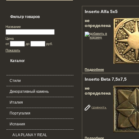
Inserto Alfa 5x5
Фильтр товаров
не
определена
Название
Цена
от
до
руб.
Показать
Каталог
Подробнее
Inserto Beta 7,5x7,5
Стили
не
Декоративный камень
определена
Италия
Португалия
Испания
A LA PLANA Y REAL
Подробнее