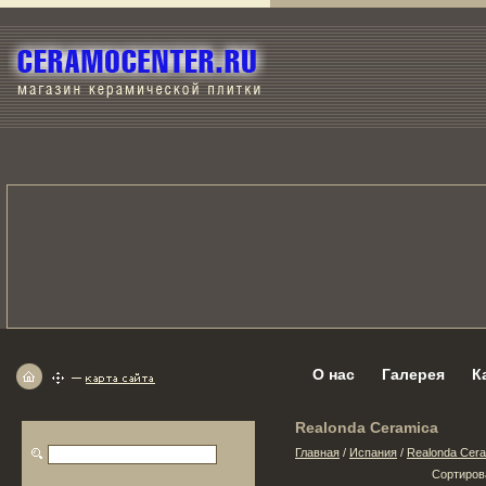
О нас
Галерея
К
Realonda Ceramica
Главная
/
Испания
/
Realonda Cer
Сортиров