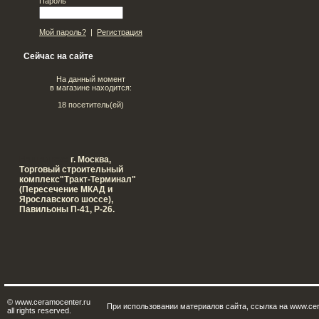
Пароль
Мой пароль?
|
Регистрация
Сейчас на сайте
На данный момент
в магазине находится:
18 посетитель(ей)
Наш адрес:
г. Москва,
Tорговый строительный
комплекс"Тракт-Терминал"
(Пересечение МКАД и
Ярославского шоссе),
Павильоны П-41, Р-26.
© www.ceramocenter.ru
При использовании материалов сайта, ссылка на www.cer
all rights reserved.