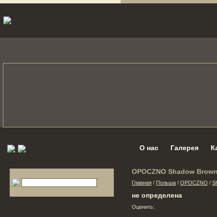
О нас
Галерея
К
OPOCZNO Shadow Brow
Главная
/
Польша
/
OPOCZNO
/
S
не определена
Оценить: