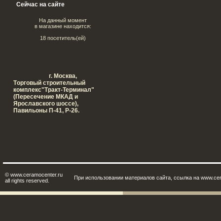
Сейчас на сайте
На данный момент
в магазине находится:
18 посетитель(ей)
Наш адрес:
г. Москва,
Tорговый строительный
комплекс"Тракт-Терминал"
(Пересечение МКАД и
Ярославского шоссе),
Павильоны П-41, Р-26.
© www.ceramocenter.ru
При использовании материалов сайта, ссылка на www.cer
all rights reserved.