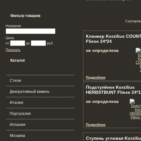
Фильтр товаров
Сортиров
Название
Клинкер Korzilius COUN
Цена
Fliese 24*24
от
до
руб.
Показать
не определена
Каталог
Подробнее
Стили
Подступёнок Korzilius
Декоративный камень
HERBSTBUNT Fliese 24*1
не определена
Италия
Португалия
Испания
Подробнее
Мозаика
Ступень угловая Korzili