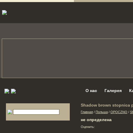
О нас
Галерея
К
Shadow brown stopnica p
Главная
/
Польша
/
OPOCZNO
/
S
не определена
Оценить: