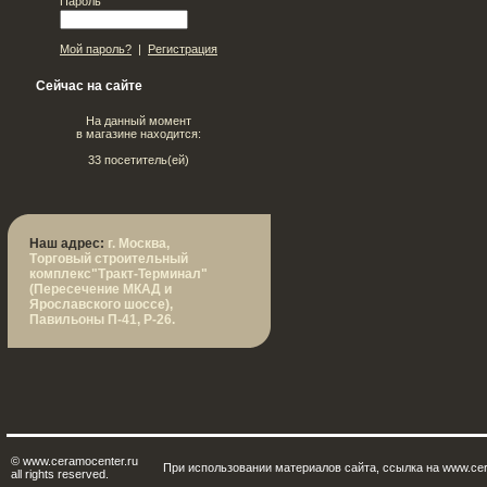
Пароль
Мой пароль?
|
Регистрация
Сейчас на сайте
На данный момент
в магазине находится:
33 посетитель(ей)
Наш адрес:
г. Москва,
Tорговый строительный
комплекс"Тракт-Терминал"
(Пересечение МКАД и
Ярославского шоссе),
Павильоны П-41, Р-26.
© www.ceramocenter.ru
При использовании материалов сайта, ссылка на www.cer
all rights reserved.