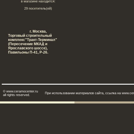
в магазине находится:
29 посетитель(ей)
Наш адрес:
г. Москва,
Tорговый строительный
комплекс"Тракт-Терминал"
(Пересечение МКАД и
Ярославского шоссе),
Павильоны П-41, Р-26.
© www.ceramocenter.ru
При использовании материалов сайта, ссылка на www.cer
all rights reserved.