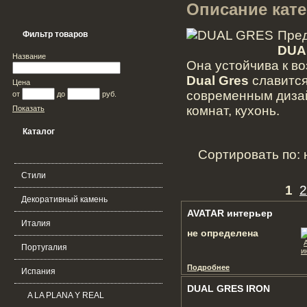
Описание кат
Пред
Фильтр товаров
DUA
Название
Она устойчива к во
Dual Gres
славится
Цена
современным дизай
от
до
руб.
комнат, кухонь.
Показать
Каталог
Сортировать по:
Стили
1
2
Декоративный камень
AVATAR интерьер
Италия
не определена
Португалия
Подробнее
Испания
DUAL GRES IRON
A LA PLANA Y REAL