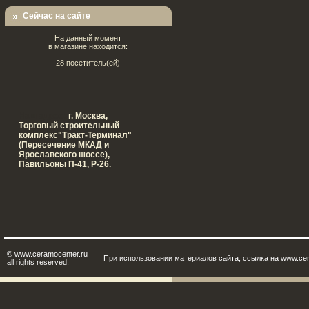
Сейчас на сайте
На данный момент
в магазине находится:
28 посетитель(ей)
Наш адрес:
г. Москва,
Tорговый строительный
комплекс"Тракт-Терминал"
(Пересечение МКАД и
Ярославского шоссе),
Павильоны П-41, Р-26.
© www.ceramocenter.ru
При использовании материалов сайта, ссылка на www.cer
all rights reserved.