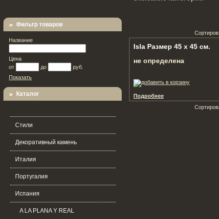
Фильтр товаров
Сортиров
Название
Isla Размер 45 х 45 см.
Цена
не определена
от
до
руб.
Показать
Каталог
Подробнее
Сортиров
Стили
Декоративный камень
Италия
Португалия
Испания
A LA PLANA Y REAL