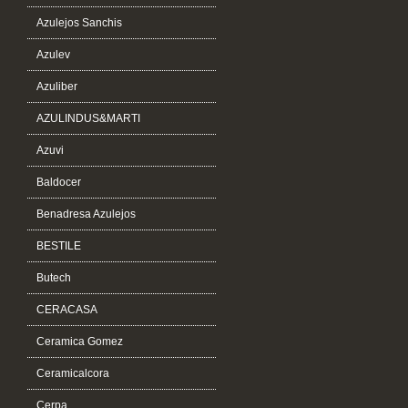
Azulejos Sanchis
Azulev
Azuliber
AZULINDUS&MARTI
Azuvi
Baldocer
Benadresa Azulejos
BESTILE
Butech
CERACASA
Ceramica Gomez
Ceramicalcora
Cerpa