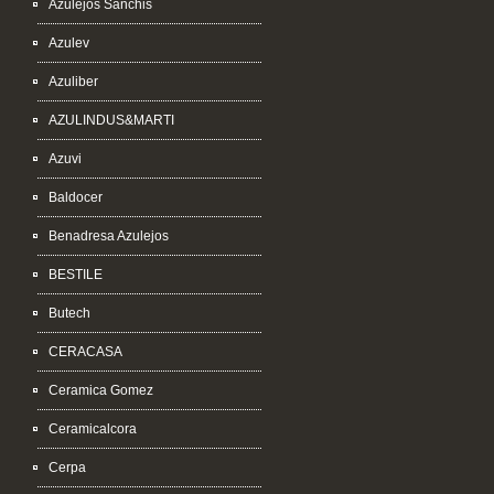
Azulejos Sanchis
Azulev
Azuliber
AZULINDUS&MARTI
Azuvi
Baldocer
Benadresa Azulejos
BESTILE
Butech
CERACASA
Ceramica Gomez
Ceramicalcora
Cerpa