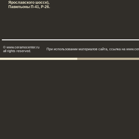
Ярославского шоссе),
Павильоны П-41, Р-26.
© www.ceramocenter.ru
При использовании материалов сайта, ссылка на www.cer
all rights reserved.