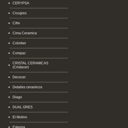
CERYPSA
Cicogres
Cifre
Cima Ceramica
Colorker
Compac
CRISTAL CERAMICAS
(Cristacer)
Decocer
Detalles ceramicos
Diago
DUAL GRES
El Molino
Eskema