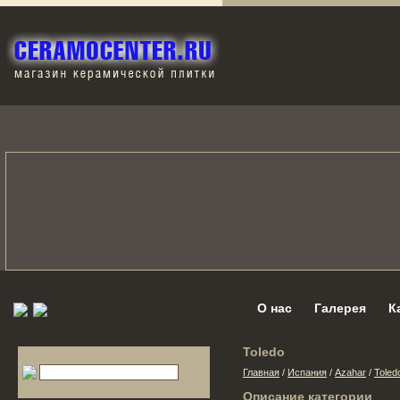
О нас
Галерея
К
Toledo
Главная
/
Испания
/
Azahar
/
Toled
Описание категории